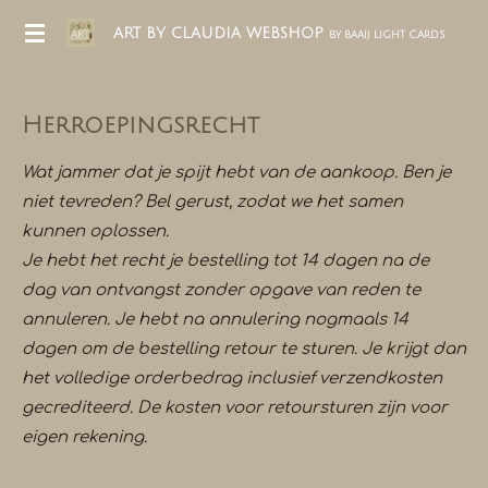
Ga
ART BY CLAUDIA WEBSHOP
BY BAAIJ LIGHT CARDS
direct
naar
de
Herroepingsrecht
hoofdinhoud
Wat jammer dat je spijt hebt van de aankoop. Ben je
niet tevreden? Bel gerust, zodat we het samen
kunnen oplossen.
Je hebt het recht je bestelling tot 14 dagen na de
dag van ontvangst zonder opgave van reden te
annuleren. Je hebt na annulering nogmaals 14
dagen om de bestelling retour te sturen. Je krijgt dan
het volledige orderbedrag inclusief verzendkosten
gecrediteerd. De kosten voor retoursturen zijn voor
eigen rekening.