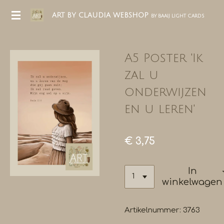
Ga
ART BY CLAUDIA WEBSHOP
BY BAAIJ LIGHT CARDS
direct
naar
de
A5 Poster 'Ik
hoofdinhoud
zal u
onderwijzen
en u leren'
€ 3,75
In
winkelwagen
Artikelnummer:
3763