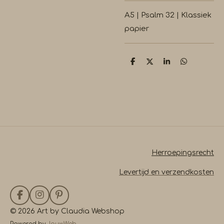
A5 | Psalm 32 | Klassiek
papier
D
D
S
D
e
e
h
e
l
e
a
l
e
l
r
e
n
e
n
Herroepingsrecht
Levertijd en verzendkosten
F
I
P
a
n
i
© 2026 Art by Claudia Webshop
c
s
n