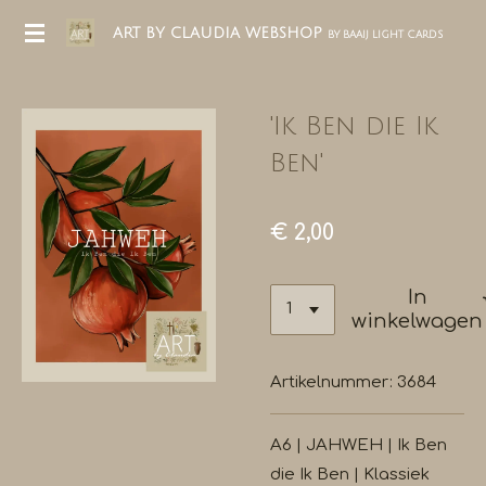
Ga
ART BY CLAUDIA WEBSHOP
BY BAAIJ LIGHT CARDS
direct
naar
de
'Ik Ben die Ik
hoofdinhoud
Ben'
€ 2,00
In
winkelwagen
Artikelnummer:
3684
A6 | JAHWEH | Ik Ben
die Ik Ben | Klassiek